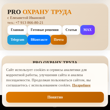
PRO
ОХРАНУ ТРУДА
с Елизаветой Ивановой
тел.: +7 913 866-80-21
Главная
Готовые решения
Статьи
MAX
Telegram
ВКонтакте
Почта
PRO ОХРАНУ ТРУДА
с Елизаветой Ивановой · ohranatruda-online.ru
Сайт использует cookies и сервисы аналитики для
Политика обработки персональных данных
·
корректной работы, улучшения сайта и анализа
Согласие на обработку персональных данных
·
Cookies
·
посещаемости. Продолжая пользоваться сайтом, вы
Согласие на рассылку
соглашаетесь с использованием cookies.
Подробнее
Понятно
Tilda
Made on